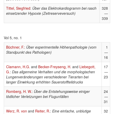
Tittel, Siegfried
:
Über das Elektrokardiogramm bei rasch
328
einsetzender Hypoxie (Zeitreserveversuch)
—
339
Vol 5, no. 1
Büchner, F.
:
Über experimentelle Höhenpathologie (vom
1
Standpunkt des Pathologen)
—
16
Clamann, H.G.
and
Becker-Freyseng, H.
and
Liebegott,
17
G.
:
Das allgemeine Verhalten und die morphologischen
—
Lungenveränderungen verschiedener Tierarten bei
23
langer Einwirkung erhöhten Sauerstoffteildrucks
Romberg, H. W.
:
Über die Entstehungsweise einiger
24
tödlicher Verletzungen bei Flugunfällen
—
31
Werz, R. von
and
Reiter, R.
:
Eine einfache, unblutige
32