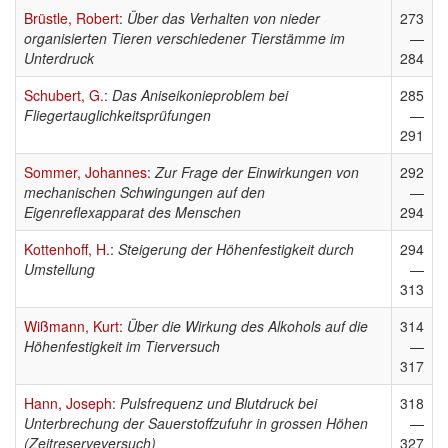
Brüstle, Robert
:
Über das Verhalten von nieder
273
organisierten Tieren verschiedener Tierstämme im
—
Unterdruck
284
Schubert, G.
:
Das Aniseikonieproblem bei
285
Fliegertauglichkeitsprüfungen
—
291
Sommer, Johannes
:
Zur Frage der Einwirkungen von
292
mechanischen Schwingungen auf den
—
Eigenreflexapparat des Menschen
294
Kottenhoff, H.
:
Steigerung der Höhenfestigkeit durch
294
Umstellung
—
313
Wißmann, Kurt
:
Über die Wirkung des Alkohols auf die
314
Höhenfestigkeit im Tierversuch
—
317
Hann, Joseph
:
Pulsfrequenz und Blutdruck bei
318
Unterbrechung der Sauerstoffzufuhr in grossen Höhen
—
(Zeitreserveversuch)
327