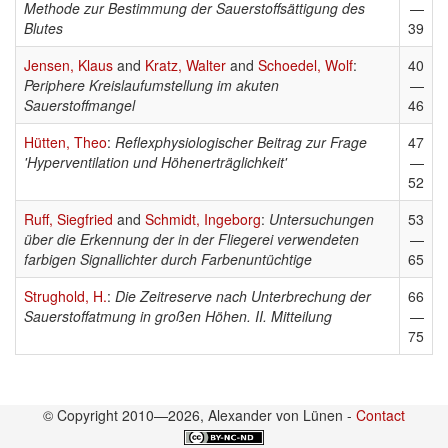
Methode zur Bestimmung der Sauerstoffsättigung des
—
Blutes
39
Jensen, Klaus
and
Kratz, Walter
and
Schoedel, Wolf
:
40
Periphere Kreislaufumstellung im akuten
—
Sauerstoffmangel
46
Hütten, Theo
:
Reflexphysiologischer Beitrag zur Frage
47
'Hyperventilation und Höhenerträglichkeit'
—
52
Ruff, Siegfried
and
Schmidt, Ingeborg
:
Untersuchungen
53
über die Erkennung der in der Fliegerei verwendeten
—
farbigen Signallichter durch Farbenuntüchtige
65
Strughold, H.
:
Die Zeitreserve nach Unterbrechung der
66
Sauerstoffatmung in großen Höhen. II. Mitteilung
—
75
© Copyright 2010—2026, Alexander von Lünen -
Contact