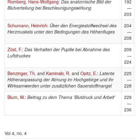
Romberg, Hans-Wolfgang
:
Das anatomische Bild der
192
Blutverteilung bei Beschleunigungswirkung
—
203
Schumann, Heinrich
:
Über den Energiestoffwechsel des
204
Herzmuskels unter den Bedingungen des Höhenfluges
—
208
Züst, F.
:
Das Verhalten der Pupille bei Abnahme des
209
Luftdruckes
—
224
Benzinger, Th.
and
Kaminski, R.
and
Opitz, E.
:
Latente
225
Höhenanpassung der Atmung im Hochgebirge und ihr
—
Wirksamwerden unter zusätzlichen Sauerstoffmangel
228
Blum, W.
:
Beitrag zu dem Thema 'Blutdruck und Arbeit'
229
—
236
Vol 4, no. 4