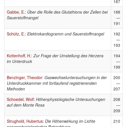
187
Gabbe, E.
:
Über die Rolle des Glutathions der Zellen bei
188
Sauerstoffmangel
—
191
Schütz, E.
:
Elektrokardiogramm und Sauerstoffmangel
192
—
193
Kottenhoff, H.
:
Zur Frage der Umstellung des Herzens
194
im Unterdruck
—
199
Benzinger, Theodor
:
Gaswechseluntersuchungen in der
200
Unterdruckkammer mit fortlaufend registrierenden
—
Methoden
207
Schoedel, Wolf
:
Höhenphysiologische Untersuchungen
208
auf dem Monte Rosa
—
209
Strughold, Hubertus
:
Die Höhenwirkung im Lichte
210
nervenphysiologischer Betrachtung
—