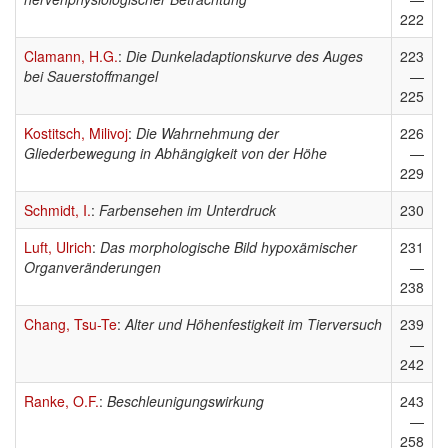
222
Clamann, H.G.
:
Die Dunkeladaptionskurve des Auges
223
bei Sauerstoffmangel
—
225
Kostitsch, Milivoj
:
Die Wahrnehmung der
226
Gliederbewegung in Abhängigkeit von der Höhe
—
229
Schmidt, I.
:
Farbensehen im Unterdruck
230
Luft, Ulrich
:
Das morphologische Bild hypoxämischer
231
Organveränderungen
—
238
Chang, Tsu-Te
:
Alter und Höhenfestigkeit im Tierversuch
239
—
242
Ranke, O.F.
:
Beschleunigungswirkung
243
—
258