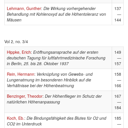
Lehmann, Gunther
:
Die Wirkung vorhergehender
137
Behandlung mit Kohlenoxyd auf die Höhentoleranz von
—
Mäusen
144
Vol 2, no. 3/4
Hippke, Erich
:
Eröffnungsansprache auf der ersten
149
deutschen Tagung für luftfahrtmedizinische Forschung
—
in Berlin, 25. bis 28. Oktober 1937
157
Rein, Hermann
:
Verknüpfung von Gewebs- und
158
Lungenatmung im besonderen Hinblick auf die
—
Verhältnisse bei der Höhenbeatmung
166
Benzinger, Theodor
:
Der Höhenflieger im Schutz der
167
natürlichen Höhenanpassung
—
184
Koch, Eb.
:
Die Bindungsfähigkeit des Blutes für O2 und
185
CO2 im Unterdruck
—