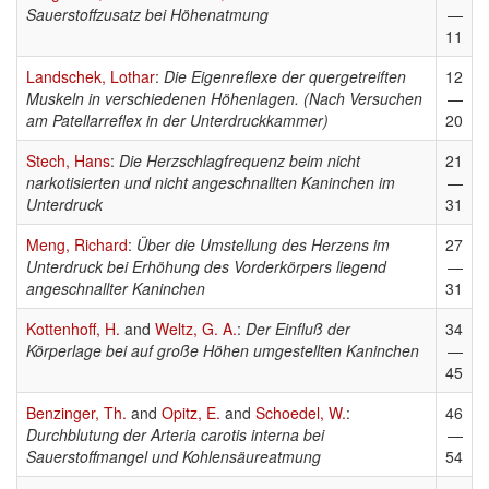
Sauerstoffzusatz bei Höhenatmung
—
11
Landschek, Lothar
:
Die Eigenreflexe der quergetreiften
12
Muskeln in verschiedenen Höhenlagen. (Nach Versuchen
—
am Patellarreflex in der Unterdruckkammer)
20
Stech, Hans
:
Die Herzschlagfrequenz beim nicht
21
narkotisierten und nicht angeschnallten Kaninchen im
—
Unterdruck
31
Meng, Richard
:
Über die Umstellung des Herzens im
27
Unterdruck bei Erhöhung des Vorderkörpers liegend
—
angeschnallter Kaninchen
31
Kottenhoff, H.
and
Weltz, G. A.
:
Der Einfluß der
34
Körperlage bei auf große Höhen umgestellten Kaninchen
—
45
Benzinger, Th.
and
Opitz, E.
and
Schoedel, W.
:
46
Durchblutung der Arteria carotis interna bei
—
Sauerstoffmangel und Kohlensäureatmung
54