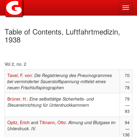
Toggl
navig
Table of Contents, Luftfahrtmedizin,
1938
Vol 2, no. 2
Tavel, F. von
:
Die Registrierung des Pneumogrammes
70
bei verminderter Sauerstoffspannung mittelst eines
—
neuen Frischluftspirographen
78
Brüner, H.
:
Eine selbsttätige Sicherheits- und
79
Steuereinrichtung für Unterdruckkammern
—
93
Opitz, Erich
and
Tilmann, Otto
:
Atmung und Blutgase im
94
Unterdruck. IV.
—
136