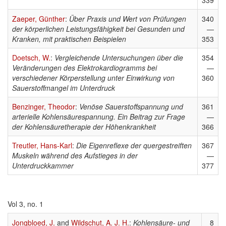
339
Zaeper, Günther
:
Über Praxis und Wert von Prüfungen
340
der körperlichen Leistungsfähigkeit bei Gesunden und
—
Kranken, mit praktischen Beispielen
353
Doetsch, W.
:
Vergleichende Untersuchungen über die
354
Veränderungen des Elektrokardiogramms bei
—
verschiedener Körperstellung unter Einwirkung von
360
Sauerstoffmangel im Unterdruck
Benzinger, Theodor
:
Venöse Sauerstoffspannung und
361
arterielle Kohlensäurespannung. Ein Beitrag zur Frage
—
der Kohlensäuretherapie der Höhenkrankheit
366
Treutler, Hans-Karl
:
Die Eigenreflexe der quergestreiften
367
Muskeln während des Aufstieges in der
—
Unterdruckkammer
377
Vol 3, no. 1
Jongbloed, J.
and
Wildschut, A. J. H.
:
Kohlensäure- und
8