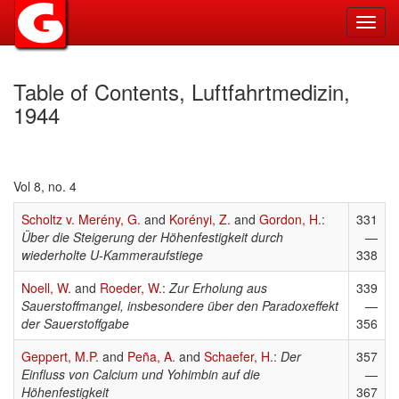
Toggl
navig
Table of Contents, Luftfahrtmedizin,
1944
Vol 8, no. 4
Scholtz v. Merény, G.
and
Korényi, Z.
and
Gordon, H.
:
331
Über die Steigerung der Höhenfestigkeit durch
—
wiederholte U-Kammeraufstiege
338
Noell, W.
and
Roeder, W.
:
Zur Erholung aus
339
Sauerstoffmangel, insbesondere über den Paradoxeffekt
—
der Sauerstoffgabe
356
Geppert, M.P.
and
Peña, A.
and
Schaefer, H.
:
Der
357
Einfluss von Calcium und Yohimbin auf die
—
Höhenfestigkeit
367