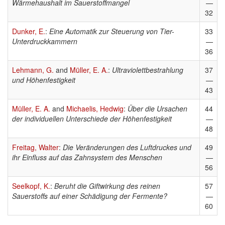
Wärmehaushalt im Sauerstoffmangel
—
32
Dunker, E.
:
Eine Automatik zur Steuerung von Tier-
33
Unterdruckkammern
—
36
Lehmann, G.
and
Müller, E. A.
:
Ultraviolettbestrahlung
37
und Höhenfestigkeit
—
43
Müller, E. A.
and
Michaelis, Hedwig
:
Über die Ursachen
44
der individuellen Unterschiede der Höhenfestigkeit
—
48
Freitag, Walter
:
Die Veränderungen des Luftdruckes und
49
ihr Einfluss auf das Zahnsystem des Menschen
—
56
Seelkopf, K.
:
Beruht die Giftwirkung des reinen
57
Sauerstoffs auf einer Schädigung der Fermente?
—
60