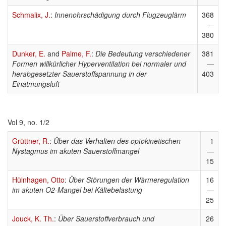
Schmalix, J.
:
Innenohrschädigung durch Flugzeuglärm
368
—
380
Dunker, E.
and
Palme, F.
:
Die Bedeutung verschiedener
381
Formen willkürlicher Hyperventilation bei normaler und
—
herabgesetzter Sauerstoffspannung in der
403
Einatmungsluft
Vol 9, no. 1/2
Grüttner, R.
:
Über das Verhalten des optokinetischen
1
Nystagmus im akuten Sauerstoffmangel
—
15
Hülnhagen, Otto
:
Über Störungen der Wärmeregulation
16
im akuten O2-Mangel bei Kältebelastung
—
25
Jouck, K. Th.
:
Über Sauerstoffverbrauch und
26